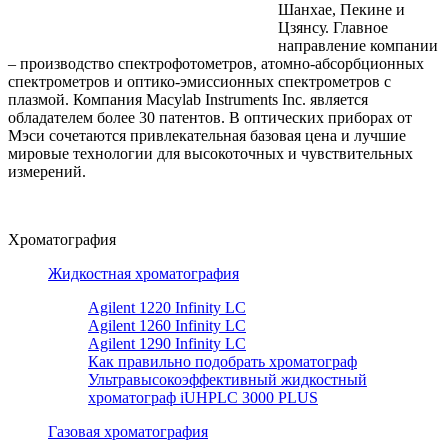
Шанхае, Пекине и
Цзянсу. Главное
направление компании
– производство спектрофотометров, атомно-абсорбционных
спектрометров и оптико-эмиссионных спектрометров с
плазмой. Компания Macylab Instruments Inc. является
обладателем более 30 патентов. В оптических приборах от
Мэси сочетаются привлекательная базовая цена и лучшие
мировые технологии для высокоточных и чувствительных
измерений.
Хроматография
Жидкостная хроматография
Agilent 1220 Infinity LC
Agilent 1260 Infinity LC
Agilent 1290 Infinity LC
Как правильно подобрать хроматограф
Ультравысокоэффективный жидкостный
хроматограф iUHPLC 3000 PLUS
Газовая хроматография