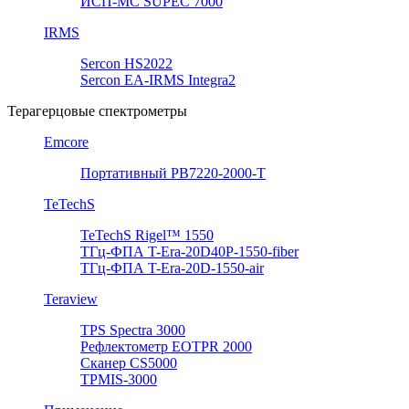
ИСП-МС SUPEC 7000
IRMS
Sercon HS2022
Sercon EA-IRMS Integra2
Терагерцовые спектрометры
Emcore
Портативный PB7220-2000-T
TeTechS
TeTechS Rigel™ 1550
ТГц-ФПА T-Era-20D40P-1550-fiber
ТГц-ФПА T-Era-20D-1550-air
Teraview
TPS Spectra 3000
Рефлектометр EOTPR 2000
Сканер CS5000
TPMIS-3000