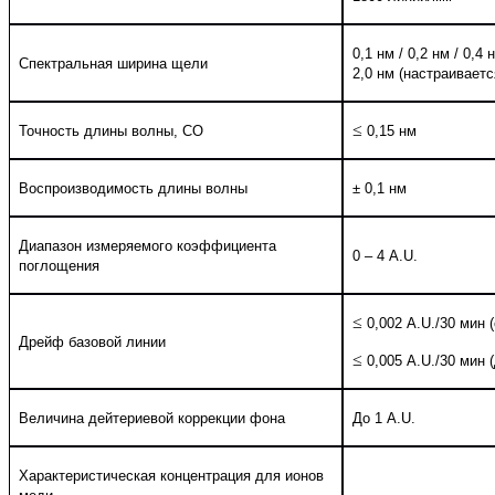
0,1 нм / 0,2 нм / 0,4 н
Спектральная ширина щели
2,0 нм (настраиваетс
≤
Точность длины волны, СО
0,15 нм
Воспроизводимость длины волны
± 0,1 нм
Диапазон измеряемого коэффициента
0 – 4
A.U.
поглощения
≤
0,002
A
.
U
./30 мин 
Дрейф базовой линии
≤
0,005
A
.
U
./30 мин 
Величина дейтериевой коррекции фона
До 1
A.U.
Характеристическая концентрация для ионов