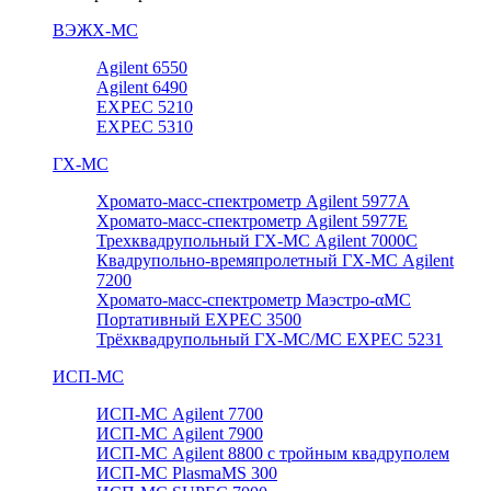
ВЭЖХ-МС
Agilent 6550
Agilent 6490
EXPEC 5210
EXPEC 5310
ГХ-МС
Хромато-масс-спектрометр Agilent 5977А
Хромато-масс-спектрометр Agilent 5977E
Трехквадрупольный ГХ-МС Agilent 7000C
Квадрупольно-времяпролетный ГХ-МС Agilent
7200
Хромато-масс-спектрометр Маэстро-αМС
Портативный EXPEC 3500
Трёхквадрупольный ГХ-МС/МС EXPEC 5231
ИСП-МС
ИСП-МС Agilent 7700
ИСП-МС Agilent 7900
ИСП-МС Agilent 8800 с тройным квадруполем
ИСП-МС PlasmaMS 300