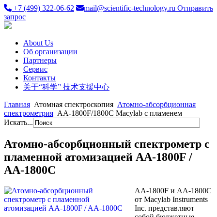
+7 (499) 322-06-62
mail@scientific-technology.ru
Отправить
запрос
About Us
Об организации
Партнеры
Сервис
Контакты
关于“科学” 技术支援中心
Главная
Атомная спектроскопия
Атомно-абсорбционная
спектрометрия
AA-1800F/1800C Macylab с пламенем
Искать...
Атомно-абсорбционный спектрометр с
пламенной атомизацией AA-1800F /
AA-1800C
AA-1800F и AA-1800C
от Macylab Instruments
Inc. представляют
собой бюджетные