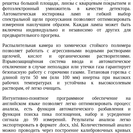
решетка большой площади, линзы с кварцевым покрытием и
фотоэлектронный умножитель в качестве детектора.
Автоматическая юстировка ламп и гибкий выбор
спектральной щели пропускания позволяют оптимизировать
измерения наилучшим образом. Каждая лампа может быть
включена индивидуально и независимо от других для
предварительного прогрева.
Распылительная камера из химически стойкого полимера
позволяет работать с агрессивными водными растворами
щелочей, кислот и органическими растворителями.
Взрывозащищённая система ввода и автоматическое
отключение в случае неполадки или утечки газа гарантирует
безопасную работу с горючими газами. Титановая горелка с
длиной пути 50 мм (или 100 мм) инертна при высоких
рабочих температурах и устойчива к высокосолевым
растворам, её легко очищать.
Интуитивно-понятное программное обеспечение на
английском языке позволяет легко оптимизировать процесс
анализа, есть функция автоматического разбавления и
функция поиска пика поглощения, набор и усреднение
сигнала до 99 измерений. Результаты анализа легко
экспортировать в формате .
docx
,
xlsl
. Количественный анализ
можно проводить через построение калибровочных кривых