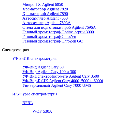
Микро-ГХ Agilent 6850
Хроматограф Agilent 7820
Хроматограф Agilent 7890
Автосамплер Agilent 7650
Автосамплер Agilent 7693A
Стенд для подготовки проб Agilent 7696А
Газовый хроматограф Optima серии 3000
Газовый хроматограф ChroZen
Газовый хроматограф ChroZen GC
Спектрометрия
УФ-БлИК спектрометрия
УФ-Вид Agilent Cary 60
УФ-Вид Agilent Cary 100 и 300
УФ-Вид спектрофотометр Agilent Cary 3500
УФ-Вид-БлИК Agilent Cary 4000, 5000 и 6000i
Универсальный Agilent Cary 7000 UMS
ИК-Фурье спектрометрия
BFRL
WQF-530A