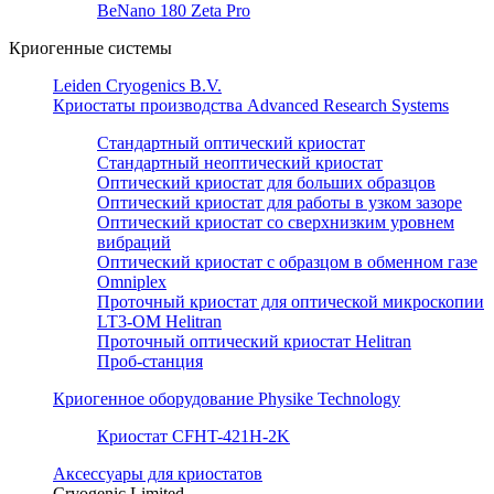
BeNano 180 Zeta Pro
Криогенные системы
Leiden Cryogenics B.V.
Криостаты производства Advanced Research Systems
Стандартный оптический криостат
Стандартный неоптический криостат
Оптический криостат для больших образцов
Оптический криостат для работы в узком зазоре
Оптический криостат со сверхнизким уровнем
вибраций
Оптический криостат с образцом в обменном газе
Omniplex
Проточный криостат для оптической микроскопии
LT3-OM Helitran
Проточный оптический криостат Helitran
Проб-станция
Криогенное оборудование Physike Technology
Криостат CFHT-421H-2K
Аксессуары для криостатов
Cryogenic Limited