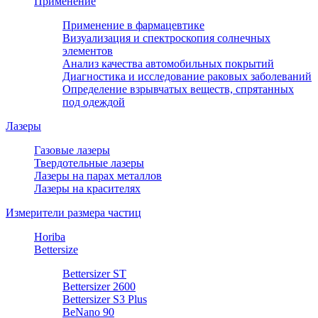
Применение
Применение в фармацевтике
Визуализация и спектроскопия солнечных
элементов
Анализ качества автомобильных покрытий
Диагностика и исследование раковых заболеваний
Определение взрывчатых веществ, спрятанных
под одеждой
Лазеры
Газовые лазеры
Твердотельные лазеры
Лазеры на парах металлов
Лазеры на красителях
Измерители размера частиц
Horiba
Bettersize
Bettersizer ST
Bettersizer 2600
Bettersizer S3 Plus
BeNano 90