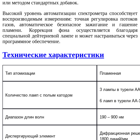
или методом стандартных добавок.
Высокий уровень автоматизации спектрометра способствует
воспроизводимым измерениям: точная регулировка потоков
газов, автоматическое безопасное зажигание и гашение
пламени. Коррекция фона осуществляется благодаря
специальной дейтериевой лампе и может настраиваться через
программное обеспечение.
Технические характеристики
Тип атомизации
Пламенная
3 лампы в турели
A
Количество ламп с полым катодом
6 ламп в турели
AA
-
Диапазон длин волн
190 – 900 нм
Дифракционная реше
Диспергирующий элемент
1800 линий/мм