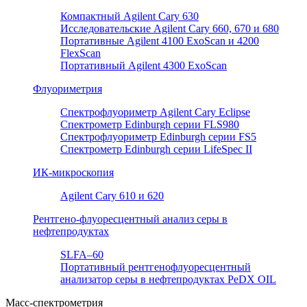
Компактный Agilent Cary 630
Исследовательские Agilent Cary 660, 670 и 680
Портативные Agilent 4100 ExoScan и 4200
FlexScan
Портативный Agilent 4300 ExoScan
Флуориметрия
Спектрофлуориметр Agilent Cary Eclipse
Спектрометр Edinburgh серии FLS980
Спектрофлуориметр Edinburgh серии FS5
Спектрометр Edinburgh серии LifeSpec II
ИК-микроскопия
Agilent Cary 610 и 620
Рентгено-флуоресцентный анализ серы в
нефтепродуктах
SLFA–60
Портативный рентгенофлуоресцентный
анализатор серы в нефтепродуктах PeDX OIL
Масс-спектрометрия