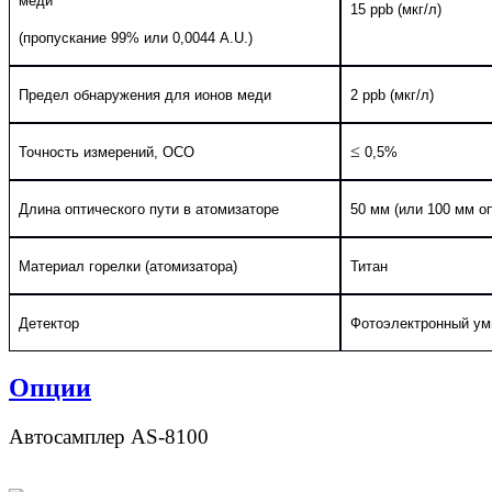
меди
15 ppb
(мкг/л)
(пропускание 99% или
0,0044
A
.
U
.)
Предел обнаружения для ионов меди
2
ppb
(мкг/л)
≤
Точность измерений, ОСО
0,5%
Длина оптического пути в атомизаторе
50 мм (или 100 мм о
Материал горелки (атомизатора)
Титан
Детектор
Фотоэлектронный ум
Опции
Автосамплер AS-8100