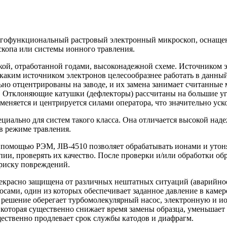
 многофункциональный растровый электронный микроскоп, осна
скопа или системы ионного травления.
кой, отработанной годами, высоконадежной схеме. Источником э
с каким источником электронов целесообразнее работать в данны
ьно отцентрированы на заводе, и их замена занимает считанные
а. Отклоняющие катушки (дефлекторы) рассчитаны на большие уг
еняется и центрируется силами оператора, что значительно уск
циально для систем такого класса. Она отличается высокой над
в режиме травления.
помощью РЭМ, JIB-4510 позволяет обрабатывать ионами и утон
и, проверять их качество. После проверки и/или обработки об
 риску повреждений.
рекрасно защищена от различных нештатных ситуаций (аварийно
осами, один из которых обеспечивает заданное давление в камер
 решение оберегает турбомолекулярный насос, электронную и и
которая существенно снижает время замены образца, уменьшает
щественно продлевает срок службы катодов и диафрагм.