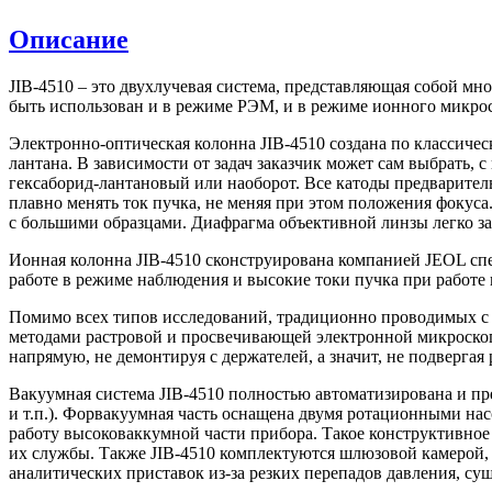
Описание
JIB-4510 – это двухлучевая система, представляющая собой
быть использован и в режиме РЭМ, и в режиме ионного микро
Электронно-оптическая колонна JIB-4510 создана по классичес
лантана. В зависимости от задач заказчик может сам выбрать, 
гексаборид-лантановый или наоборот. Все катоды предварител
плавно менять ток пучка, не меняя при этом положения фокус
с большими образцами. Диафрагма объективной линзы легко зам
Ионная колонна JIB-4510 сконструирована компанией JEOL спе
работе в режиме наблюдения и высокие токи пучка при работе 
Помимо всех типов исследований, традиционно проводимых с 
методами растровой и просвечивающей электронной микроскопи
напрямую, не демонтируя с держателей, а значит, не подвергая
Вакуумная система JIB-4510 полностью автоматизирована и п
и т.п.). Форвакуумная часть оснащена двумя ротационными нас
работу высоковаккумной части прибора. Такое конструктивное
их службы. Также JIB-4510 комплектуются шлюзовой камерой, 
аналитических приставок из-за резких перепадов давления, су