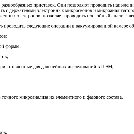
 разнообразных приставок. Они позволяют проводить напыление
ть с держателями электронных микроскопов и микроанализаторо
енных электронов, позволяет проводить послойный анализ элем
ь проводить следующие операции в вакуумированной камере об
ров;
ой формы;
тов;
 приготовленные для дальнейших исследований в ПЭМ;
 точного микроанализа их элементного и фазового состава.
ров;