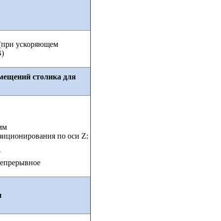
 (при ускоряющем
В)
мещений столика для
 мм
иционирования по оси Z:
°
непрерывное
и