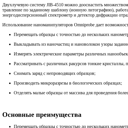
Двухлучевую систему JIB-4510 можно дооснастить множеством
травление по заданному шаблону (ионную литографию), работа
энергодисперсионный спектрометр и детектор дифракции отраж
Использование наноманипуляторов Omniprobe дает возможност
Перемещать образцы с точностью до нескольких наномет
Выкладывать из наночастиц и нановолокон узоры заданн
Измерять электрические параметры различных нанообъек
Рассматривать с различных ракурсов тонкие кристаллы,
Снимать заряд с непроводящих образцов;
Производить микроразрезы в биологических образцах;
Отделять малые образцы от массива для проведения более
Основные преимущества
Перемещать образцы с точностью до нескольких наномет