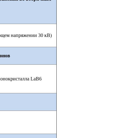
ющем напряжении 30 кВ)
онов
монокристалла LaB6