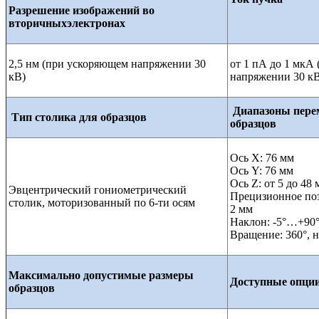
Разрешение изображений во
вторичных
электронах
2,5 нм (при ускоряющем напряжении 30
от 1 пА до 1 мкА
кВ)
напряжении 30 к
Диапазоны пере
Тип столика для образцов
образцов
Ось X: 76 мм
Ось Y: 76 мм
Ось Z: от 5 до 48
Эвцентрический гониометрический
Прецизионное поз
столик, моторизованный по 6-ти осям
2 мм
Наклон: -5°…+90
Вращение: 360°, 
Максимально допустимые размеры
Доступные опци
образцов