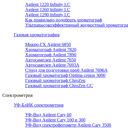
Agilent 1220 Infinity LC
Agilent 1260 Infinity LC
Agilent 1290 Infinity LC
Как правильно подобрать хроматограф
Ультравысокоэффективный жидкостный хроматогр
Газовая хроматография
Микро-ГХ Agilent 6850
Хроматограф Agilent 7820
Хроматограф Agilent 7890
Автосамплер Agilent 7650
Автосамплер Agilent 7693A
Стенд для подготовки проб Agilent 7696А
Газовый хроматограф Optima серии 3000
Газовый хроматограф ChroZen
Газовый хроматограф ChroZen GC
Спектрометрия
УФ-БлИК спектрометрия
УФ-Вид Agilent Cary 60
УФ-Вид Agilent Cary 100 и 300
УФ-Вид спектрофотометр Agilent Cary 3500