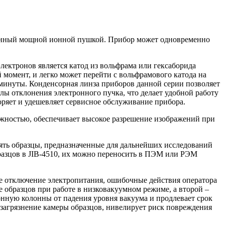
щенный мощной ионной пушкой. Прибор может одновременно
лектронов является катод из вольфрама или гексаборида
й момент, и легко может перейти с вольфрамового катода на
 минуты. Конденсорная линза приборов данной серии позволяет
лы отклонения электронного пучка, что делает удобной работу
оряет и удешевляет сервисное обслуживание прибора.
ежностью, обеспечивает высокое разрешение изображений при
ять образцы, предназначенные для дальнейших исследований
разцов в JIB-4510, их можно переносить в ПЭМ или РЭМ
е отключение электропитания, ошибочные действия оператора
е образцов при работе в низковакуумном режиме, а второй –
онную колонны от падения уровня вакуума и продлевает срок
 загрязнение камеры образцов, нивелирует риск повреждения