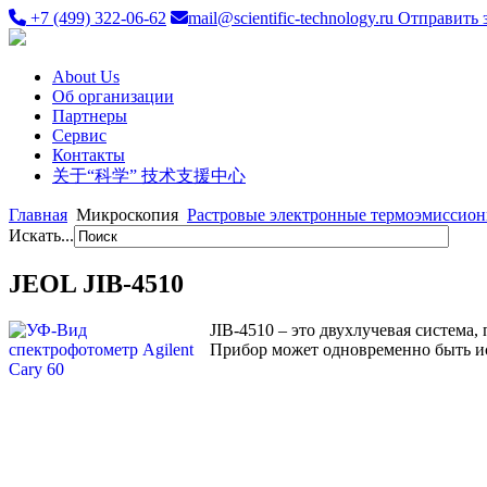
+7 (499) 322-06-62
mail@scientific-technology.ru
Отправить 
About Us
Об организации
Партнеры
Сервис
Контакты
关于“科学” 技术支援中心
Главная
Микроскопия
Растровые электронные термоэмиссио
Искать...
JEOL JIB-4510
JIB-4510 – это двухлучевая систе
Прибор может одновременно быть ис