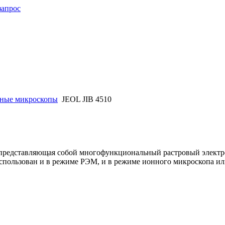
запрос
нные микроскопы
JEOL JIB 4510
ма, представляющая собой многофункциональный растровый эле
пользован и в режиме РЭМ, и в режиме ионного микроскопа ил