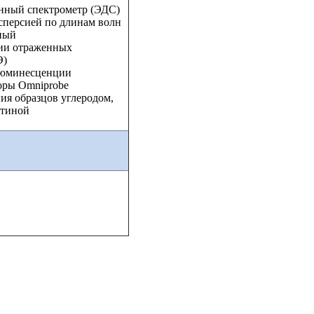
нный спектрометр (ЭДС)
сперсией по длинам волн
ный
ии отраженных
Э)
люминесценции
ры Omniprobe
я образцов углеродом,
атиной