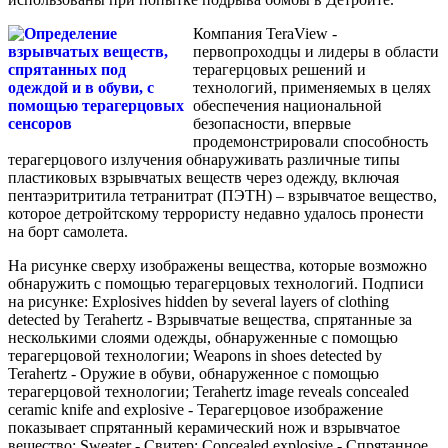
Компания TeraView -
первопроходцы и лидеры в области
терагерцовых решений и
технологий, применяемых в целях
обеспечения национальной
безопасности, впервые
продемонстрировали способность
терагерцового излучения обнаруживать различные типы
пластиковых взрывчатых веществ через одежду, включая
пентаэритритила тетранитрат (ПЭТН) – взрывчатое вещество,
которое детройтскому террористу недавно удалось пронести
на борт самолета.
На рисунке сверху изображены вещества, которые возможно
обнаружить с помощью терагерцовых технологий. Подписи
на рисунке: Explosives hidden by several layers of clothing
detected by Terahertz - Взрывчатые вещества, спрятанные за
несколькими слоями одежды, обнаруженные с помощью
терагерцовой технологии; Weapons in shoes detected by
Terahertz - Оружие в обуви, обнаруженное с помощью
терагерцовой технологии; Terahertz image reveals concealed
ceramic knife and explosive - Терагерцовое изображение
показывает спрятанный керамический нож и взрывчатое
вещество; Sweater - Свитер; Concealed explosive - Спрятанное