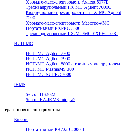
Хромато-масс-спектрометр Agilent 5977E
Трехквадрупольный ГХ-МС Agilent 7000C
Квадрупольно-времяпролетный ГХ-МС Agilent
7200
Хромато-масс-спектрометр Маэстро-αМС
Портативный EXPEC 3500
Трёхквадрупольный ГХ-МС/МС EXPEC 5231
ИСП-МС
ИСП-МС Agilent 7700
ИСП-МС Agilent 7900
ИСП-МС Agilent 8800 с тройным квадруполем
ИСП-МС PlasmaMS 300
ИСП-МС SUPEC 7000
IRMS
Sercon HS2022
Sercon EA-IRMS Integra2
Терагерцовые спектрометры
Emcore
Портативный PB7220-2000-T