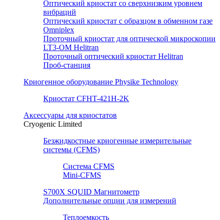
Оптический криостат со сверхнизким уровнем
вибраций
Оптический криостат с образцом в обменном газе
Omniplex
Проточный криостат для оптической микроскопии
LT3-OM Helitran
Проточный оптический криостат Helitran
Проб-станция
Криогенное оборудование Physike Technology
Криостат CFHT-421H-2K
Аксессуары для криостатов
Cryogenic Limited
Безжидкостные криогенные измерительные
системы (CFMS)
Система CFMS
Mini-CFMS
S700X SQUID Магнитометр
Дополнительные опции для измерений
Теплоемкость