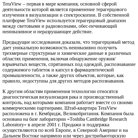
TeraView – первая в мире компания, основной сферой
деятельности которой является применение терагерцового
излучения в визуализации и спектроскопии. В собственной
платформе TeraView используется терагерцовый диапазон
между световыми и радиоволнами, обес-печивающий
неинвазивное и неразрушающее действие.
Предыдущие исследования доказали, что терагерцовый метод
дает уникальную возможность неинвазивно получить
трехмерные структурные и химические данные в различных
областях применения, включая обнаружение оружия/
взрывчатых веществ, спрятанных под одеждой, распознавание
содержимого таблеток и капсул в фармацевтической
промышленности, а также других объектов, которые, как
правило, недоступны для других методов распознавания.
К другим областям применения технологии относятся
диагностическая визуализация рака и производственный
контроль, над которыми компания работает вместе со своими
коммерческими партнерами. Штаб-квартира TeraView
расположена в г. Кембридж, Великобритания. Компания была
основана на базе лаборатории «Toshiba Cambridge Research
Laboratory» в апреле 2001 г. Продажи и поддержка
осуществляются по всей Европе, в Северной Америке и на
Дальнем Востоке напрямую или через дистрибьюторскую