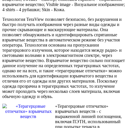
взрывчатое вещество; Visible image - Визуальное изображение;
4 shirts - 4 рубашки; Skin - Кожа.
Технология TeraView позволяет безопасно, без разрушения и
быстро получать изображения через разные виды одежды и
прочие скрывающие и маскирующие материалы. Она
позволяет обнаруживать и идентифицировать спрятанные
взрывчатые вещества в автоматическом режиме без участия
оператора. Технология основана на пропускании
терагерцового излучения, которое находится между радио- и
световыми волнами в электромагнитном спектре, через
взрывчатое вещество. Взрывчатое вещество сильно поглощает
данное излучение на определенных терагерцовых частотах,
однако не на всех, и такие «терагерцовые отпечатки» можно
использовать для идентификации взрывчатого вещества и
отличия его от одежды или других материалов. Поскольку
одежда прозрачна в терагерцовых частотах, то излучение
может проходить через несколько слоев материала, включая
обычную одежду и обувь.
«Терагерцовые отпечатки»
взрывчатых веществ - с
выраженной линией поглощения,
включая ПЭТН, использованный
при попытке теракта в