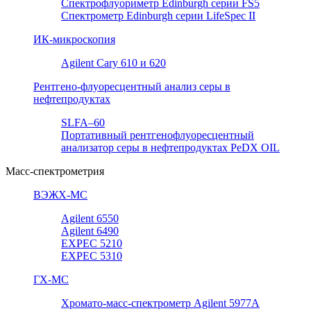
Спектрофлуориметр Edinburgh серии FS5
Спектрометр Edinburgh серии LifeSpec II
ИК-микроскопия
Agilent Cary 610 и 620
Рентгено-флуоресцентный анализ серы в
нефтепродуктах
SLFA–60
Портативный рентгенофлуоресцентный
анализатор серы в нефтепродуктах PeDX OIL
Масс-спектрометрия
ВЭЖХ-МС
Agilent 6550
Agilent 6490
EXPEC 5210
EXPEC 5310
ГХ-МС
Хромато-масс-спектрометр Agilent 5977А