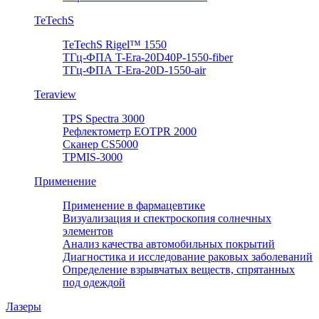
TeTechS
TeTechS Rigel™ 1550
ТГц-ФПА T-Era-20D40P-1550-fiber
ТГц-ФПА T-Era-20D-1550-air
Teraview
TPS Spectra 3000
Рефлектометр EOTPR 2000
Сканер CS5000
TPMIS-3000
Применение
Применение в фармацевтике
Визуализация и спектроскопия солнечных
элементов
Анализ качества автомобильных покрытий
Диагностика и исследование раковых заболеваний
Определение взрывчатых веществ, спрятанных
под одеждой
Лазеры