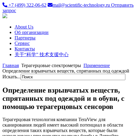
+7 (499) 322-06-62
mail@scientific-technology.ru
Отправить
запрос
About Us
Об организации
Партнеры
Сервис
Контакты
关于“科学” 技术支援中心
Главная
Терагерцовые спектрометры
Применение
Определение взрывчатых веществ, спрятанных под одеждой
Искать...
Определение взрывчатых веществ,
спрятанных под одеждой и в обуви, с
помощью терагерцовых сенсоров
Терагерцовая технология компании TeraView для
сканирования людей имеет высокий потенциал в области
определения таких взрывчатых веществ, которые были
использованы при попытке подрыва бомбы в Детройте.