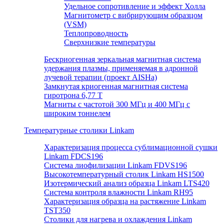
Удельное сопротивление и эффект Холла
Магнитометр с вибрирующим образцом
(VSM)
Теплопроводность
Сверхнизкие температуры
Бескриогенная зеркальная магнитная система
удержания плазмы, применяемая в адронной
лучевой терапии (проект AISHa)
Замкнутая криогенная магнитная система
гиротрона 6,77 T
Магниты с частотой 300 МГц и 400 МГц с
широким тоннелем
Температурные столики Linkam
Характеризация процесса сублимационной сушки
Linkam FDCS196
Система лиофилизации Linkam FDVS196
Высокотемпературный столик Linkam HS1500
Изотермический анализ образца Linkam LTS420
Система контроля влажности Linkam RH95
Характеризация образца на растяжение Linkam
TST350
Столики для нагрева и охлаждения Linkam