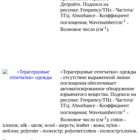
Детройте.
Подписи на
рисунке:
Frequency/THz - Частота/
ТГц; Absorbance - Коэффициент
-1
поглощения;
Wavenumber/cm
-
-1
Волновое число (см
).
«Терагерцовые отпечатки» одежды
- отсутствие выраженной линии
поглощения обеспечивает
автоматизированное обнаружение
взрывчатого вещества. Подписи на
рисунке: Frequency/THz - Частота/
ТГц; Absorbance - Коэффициент
-1
поглощения; Wavenumber/cm
-
-1
Волновое число (см
); cotton -
хлопок; silk - шелк; wool - шерсть; leather - кожа; nylon -
нейлон; polyester - полиэстр; polyester/cotton - полиэстр/хлопок.