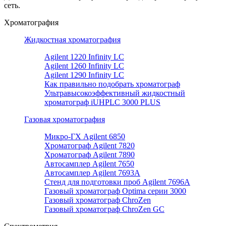
сеть.
Хроматография
Жидкостная хроматография
Agilent 1220 Infinity LC
Agilent 1260 Infinity LC
Agilent 1290 Infinity LC
Как правильно подобрать хроматограф
Ультравысокоэффективный жидкостный
хроматограф iUHPLC 3000 PLUS
Газовая хроматография
Микро-ГХ Agilent 6850
Хроматограф Agilent 7820
Хроматограф Agilent 7890
Автосамплер Agilent 7650
Автосамплер Agilent 7693A
Стенд для подготовки проб Agilent 7696А
Газовый хроматограф Optima серии 3000
Газовый хроматограф ChroZen
Газовый хроматограф ChroZen GC