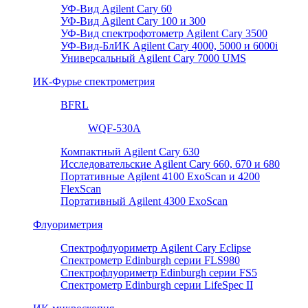
УФ-Вид Agilent Cary 60
УФ-Вид Agilent Cary 100 и 300
УФ-Вид спектрофотометр Agilent Cary 3500
УФ-Вид-БлИК Agilent Cary 4000, 5000 и 6000i
Универсальный Agilent Cary 7000 UMS
ИК-Фурье спектрометрия
BFRL
WQF-530A
Компактный Agilent Cary 630
Исследовательские Agilent Cary 660, 670 и 680
Портативные Agilent 4100 ExoScan и 4200
FlexScan
Портативный Agilent 4300 ExoScan
Флуориметрия
Спектрофлуориметр Agilent Cary Eclipse
Спектрометр Edinburgh серии FLS980
Спектрофлуориметр Edinburgh серии FS5
Спектрометр Edinburgh серии LifeSpec II