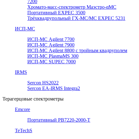
7200
Хромато-масс-спектрометр Маэстро-αМС
Портативный EXPEC 3500
Трёхквадрупольный ГХ-МС/МС EXPEC 5231
ИСП-МС
ИСП-МС Agilent 7700
ИСП-МС Agilent 7900
ИСП-МС Agilent 8800 с тройным квадруполем
ИСП-МС PlasmaMS 300
ИСП-МС SUPEC 7000
IRMS
Sercon HS2022
Sercon EA-IRMS Integra2
Терагерцовые спектрометры
Emcore
Портативный PB7220-2000-T
TeTechS