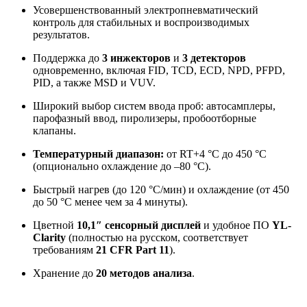
Усовершенствованный электропневматический
контроль для стабильных и воспроизводимых
результатов.
Поддержка до
3 инжекторов
и
3 детекторов
одновременно, включая FID, TCD, ECD, NPD, PFPD,
PID, а также MSD и VUV.
Широкий выбор систем ввода проб: автосамплеры,
парофазный ввод, пиролизеры, пробоотборные
клапаны.
Температурный диапазон:
от RT+4 °C до 450 °C
(опционально охлаждение до –80 °C).
Быстрый нагрев (до 120 °C/мин) и охлаждение (от 450
до 50 °C менее чем за 4 минуты).
Цветной
10,1″ сенсорный дисплей
и удобное ПО
YL-
Clarity
(полностью на русском, соответствует
требованиям
21 CFR Part 11
).
Хранение до
20 методов анализа
.