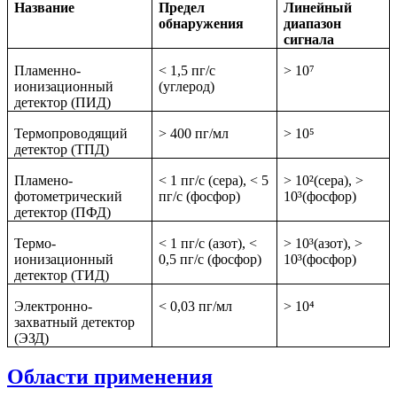
Название
Предел
Линейный
обнаружения
диапазон
сигнала
Пламенно-
< 1,5 пг/с
> 10⁷
ионизационный
(углерод)
детектор (ПИД)
Термопроводящий
> 400 пг/мл
> 10⁵
детектор (ТПД)
Пламено-
< 1 пг/с (сера), < 5
> 10²(сера), >
фотометрический
пг/с (фосфор)
10³(фосфор)
детектор (ПФД)
Термо-
< 1 пг/с (азот), <
> 10³(азот), >
ионизационный
0,5 пг/с (фосфор)
10³(фосфор)
детектор (ТИД)
Электронно-
< 0,03 пг/мл
> 10⁴
захватный детектор
(ЭЗД)
Области применения