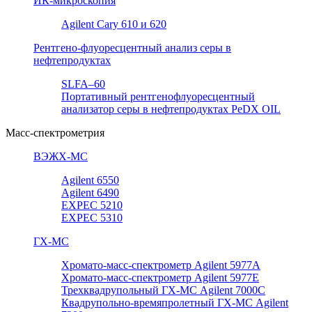
ИК-микроскопия
Agilent Cary 610 и 620
Рентгено-флуоресцентный анализ серы в
нефтепродуктах
SLFA–60
Портативный рентгенофлуоресцентный
анализатор серы в нефтепродуктах PeDX OIL
Масс-спектрометрия
ВЭЖХ-МС
Agilent 6550
Agilent 6490
EXPEC 5210
EXPEC 5310
ГХ-МС
Хромато-масс-спектрометр Agilent 5977А
Хромато-масс-спектрометр Agilent 5977E
Трехквадрупольный ГХ-МС Agilent 7000C
Квадрупольно-времяпролетный ГХ-МС Agilent