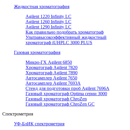
Жидкостная хроматография
Agilent 1220 Infinity LC
Agilent 1260 Infinity LC
Agilent 1290 Infinity LC
Как правильно подобрать хроматограф
Ультравысокоэффективный жидкостный
хроматограф iUHPLC 3000 PLUS
Газовая хроматография
Микро-ГХ Agilent 6850
Хроматограф Agilent 7820
Хроматограф Agilent 7890
Автосамплер Agilent 7650
Автосамплер Agilent 7693A
Стенд для подготовки проб Agilent 7696А
Газовый хроматограф Optima серии 3000
Газовый хроматограф ChroZen
Газовый хроматограф ChroZen GC
Спектрометрия
УФ-БлИК спектрометрия