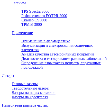
Teraview
TPS Spectra 3000
Рефлектометр EOTPR 2000
Сканер CS5000
TPMIS-3000
Применение
Применение в фармацевтике
Визуализация и спектроскопия солнечных
элементов
Анализ качества автомобильных покрытий
Диагностика и исследование раковых заболеваний
Определение взрывчатых веществ, спрятанных
под одеждой
Лазеры
Газовые лазеры
Твердотельные лазеры
Лазеры на парах металлов
Лазеры на красителях
Измерители размера частиц