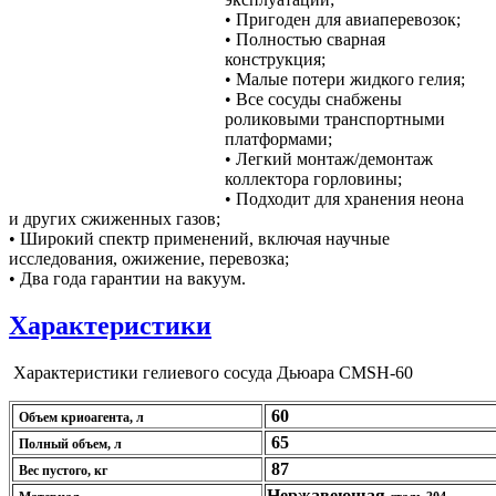
•
Пригоден для авиаперевозок;
•
Полностью сварная
конструкция;
•
Малые потери жидкого гелия;
•
Все сосуды снабжены
роликовыми транспортными
платформами;
•
Легкий монтаж/демонтаж
коллектора горловины;
•
Подходит для хранения неона
и других сжиженных газов;
•
Широкий спектр применений, включая научные
исследования, ожижение, перевозка;
•
Два года гарантии на вакуум.
Характеристики
Характеристики гелиевого сосуда Дьюара CMSH-60
60
Объем криоагента, л
65
Полный объем, л
87
Вес пустого, кг
Нержавеющая