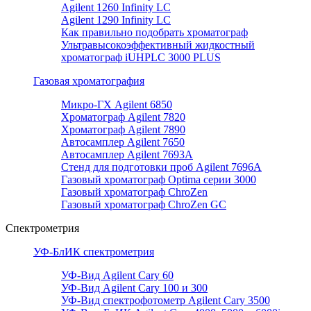
Agilent 1260 Infinity LC
Agilent 1290 Infinity LC
Как правильно подобрать хроматограф
Ультравысокоэффективный жидкостный
хроматограф iUHPLC 3000 PLUS
Газовая хроматография
Микро-ГХ Agilent 6850
Хроматограф Agilent 7820
Хроматограф Agilent 7890
Автосамплер Agilent 7650
Автосамплер Agilent 7693A
Стенд для подготовки проб Agilent 7696А
Газовый хроматограф Optima серии 3000
Газовый хроматограф ChroZen
Газовый хроматограф ChroZen GC
Спектрометрия
УФ-БлИК спектрометрия
УФ-Вид Agilent Cary 60
УФ-Вид Agilent Cary 100 и 300
УФ-Вид спектрофотометр Agilent Cary 3500