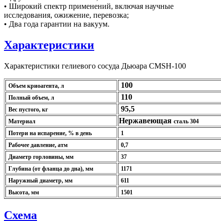
•
Широкий спектр применений, включая научные
исследования, ожижение, перевозка;
•
Два года гарантии на вакуум.
Характеристики
Характеристики гелиевого сосуда Дьюара CMSH-100
100
Объем криоагента, л
110
Полный объем, л
95,5
Вес пустого, кг
Нержавеющая
Материал
сталь 304
Потери на испарение, % в день
1
Рабочее давление, атм
0,7
Диаметр горловины, мм
37
Глубина (от фланца до дна), мм
1171
Наружный диаметр, мм
611
Высота, мм
1501
Схема