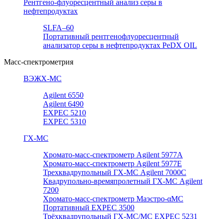
Рентгено-флуоресцентный анализ серы в
нефтепродуктах
SLFA–60
Портативный рентгенофлуоресцентный
анализатор серы в нефтепродуктах PeDX OIL
Масс-спектрометрия
ВЭЖХ-МС
Agilent 6550
Agilent 6490
EXPEC 5210
EXPEC 5310
ГХ-МС
Хромато-масс-спектрометр Agilent 5977А
Хромато-масс-спектрометр Agilent 5977E
Трехквадрупольный ГХ-МС Agilent 7000C
Квадрупольно-времяпролетный ГХ-МС Agilent
7200
Хромато-масс-спектрометр Маэстро-αМС
Портативный EXPEC 3500
Трёхквадрупольный ГХ-МС/МС EXPEC 5231