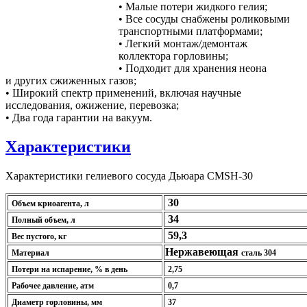
•
Малые потери жидкого гелия;
•
Все сосуды снабжены роликовыми
транспортными платформами;
•
Легкий монтаж/демонтаж
коллектора горловины;
•
Подходит для хранения неона
и других сжиженных газов;
•
Широкий спектр применений, включая научные
исследования, ожижение, перевозка;
•
Два года гарантии на вакуум.
Характеристики
Характеристики гелиевого сосуда Дьюара CMSH-30
30
Объем криоагента, л
34
Полный объем, л
59,3
Вес пустого, кг
Нержавеющая
Материал
сталь 304
Потери на испарение, % в день
2,75
Рабочее давление, атм
0,7
Диаметр горловины, мм
37