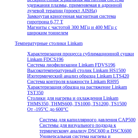
удержания плазмы, применяемая в адронной
лучевой терапии (проект AISHa)
Замкнутая криогенная магнитная система
гиротрона 6,77 T
Магниты с частотой 300 МГц и 400 МГц с
широким тоннелем
Температурные столики Linkam
Характеризация процесса сублимационной сушки
Linkam FDCS196
Система лиофилизации Linkam FDVS196
Высокотемпературный столик Linkam HS1500
Изотермический анализ образца Linkam LTS420
Система контроля влажности Linkam RH95
Характеризация образца на растяжение Linkam
TST350
Столики для нагрева и охлаждения Linkam
THMS350, THMS600, TS1000, TS1200, TS1500
От -195°C до 600°C
Система для капиллярного давления CAP500
Системы для визуального подхода к
термическому анализу DSC600 и DSCX600
Универсальная система нагрева и