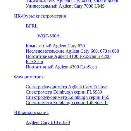
УФ-Вид-БлИК Agilent Cary 4000, 5000 и 6000i
Универсальный Agilent Cary 7000 UMS
ИК-Фурье спектрометрия
BFRL
WQF-530A
Компактный Agilent Cary 630
Исследовательские Agilent Cary 660, 670 и 680
Портативные Agilent 4100 ExoScan и 4200
FlexScan
Портативный Agilent 4300 ExoScan
Флуориметрия
Спектрофлуориметр Agilent Cary Eclipse
Спектрометр Edinburgh серии FLS980
Спектрофлуориметр Edinburgh серии FS5
Спектрометр Edinburgh серии LifeSpec II
ИК-микроскопия
Agilent Cary 610 и 620