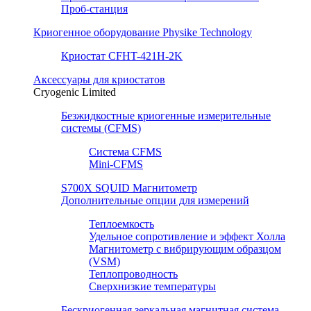
Проб-станция
Криогенное оборудование Physike Technology
Криостат CFHT-421H-2K
Аксессуары для криостатов
Cryogenic Limited
Безжидкостные криогенные измерительные
системы (CFMS)
Система CFMS
Mini-CFMS
S700X SQUID Магнитометр
Дополнительные опции для измерений
Теплоемкость
Удельное сопротивление и эффект Холла
Магнитометр с вибрирующим образцом
(VSM)
Теплопроводность
Сверхнизкие температуры
Бескриогенная зеркальная магнитная система