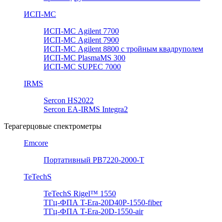
ИСП-МС
ИСП-МС Agilent 7700
ИСП-МС Agilent 7900
ИСП-МС Agilent 8800 с тройным квадруполем
ИСП-МС PlasmaMS 300
ИСП-МС SUPEC 7000
IRMS
Sercon HS2022
Sercon EA-IRMS Integra2
Терагерцовые спектрометры
Emcore
Портативный PB7220-2000-T
TeTechS
TeTechS Rigel™ 1550
ТГц-ФПА T-Era-20D40P-1550-fiber
ТГц-ФПА T-Era-20D-1550-air