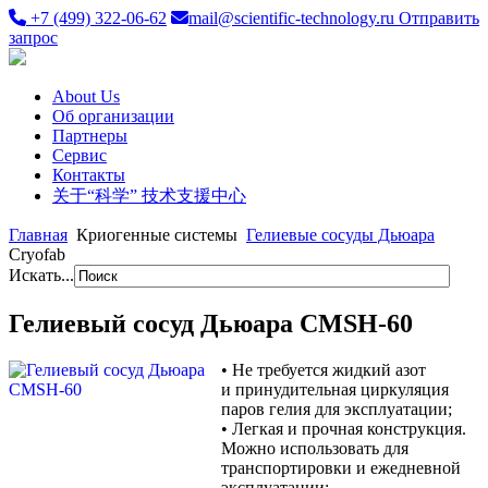
+7 (499) 322-06-62
mail@scientific-technology.ru
Отправить
запрос
About Us
Об организации
Партнеры
Сервис
Контакты
关于“科学” 技术支援中心
Главная
Криогенные системы
Гелиевые сосуды Дьюара
Cryofab
Искать...
Гелиевый сосуд Дьюара CMSH-60
•
Не требуется жидкий азот
и принудительная циркуляция
паров гелия для эксплуатации;
•
Легкая и прочная конструкция.
Можно использовать для
транспортировки и ежедневной
эксплуатации;