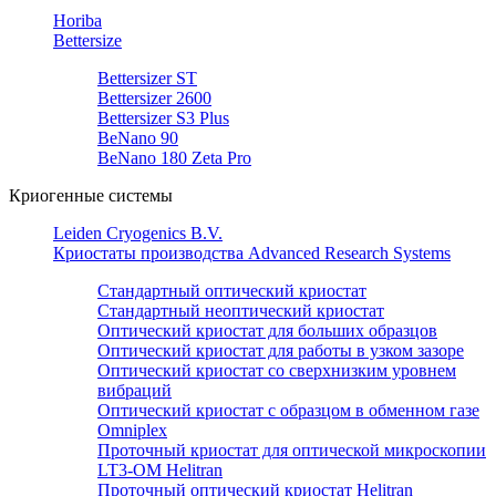
Horiba
Bettersize
Bettersizer ST
Bettersizer 2600
Bettersizer S3 Plus
BeNano 90
BeNano 180 Zeta Pro
Криогенные системы
Leiden Cryogenics B.V.
Криостаты производства Advanced Research Systems
Стандартный оптический криостат
Стандартный неоптический криостат
Оптический криостат для больших образцов
Оптический криостат для работы в узком зазоре
Оптический криостат со сверхнизким уровнем
вибраций
Оптический криостат с образцом в обменном газе
Omniplex
Проточный криостат для оптической микроскопии
LT3-OM Helitran
Проточный оптический криостат Helitran