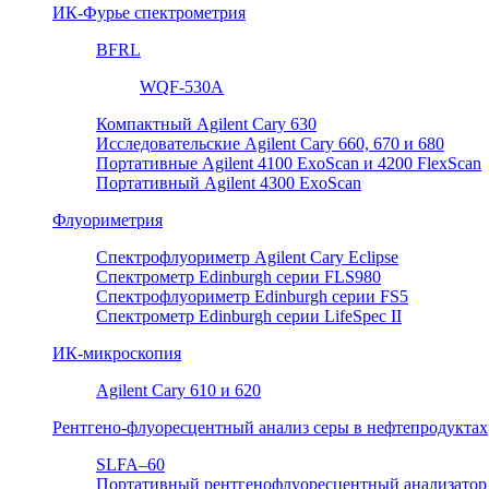
ИК-Фурье спектрометрия
BFRL
WQF-530A
Компактный Agilent Cary 630
Исследовательские Agilent Cary 660, 670 и 680
Портативные Agilent 4100 ExoScan и 4200 FlexScan
Портативный Agilent 4300 ExoScan
Флуориметрия
Спектрофлуориметр Agilent Cary Eclipse
Спектрометр Edinburgh серии FLS980
Спектрофлуориметр Edinburgh серии FS5
Спектрометр Edinburgh серии LifeSpec II
ИК-микроскопия
Agilent Cary 610 и 620
Рентгено-флуоресцентный анализ серы в нефтепродуктах
SLFA–60
Портативный рентгенофлуоресцентный анализатор