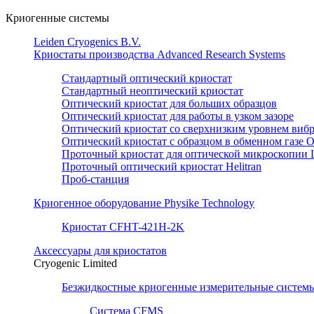
Криогенные системы
Leiden Cryogenics B.V.
Криостаты производства Advanced Research Systems
Стандартный оптический криостат
Стандартный неоптический криостат
Оптический криостат для больших образцов
Оптический криостат для работы в узком зазоре
Оптический криостат со сверхнизким уровнем виб
Оптический криостат с образцом в обменном газе O
Проточный криостат для оптической микроскопии 
Проточный оптический криостат Helitran
Проб-станция
Криогенное оборудование Physike Technology
Криостат CFHT-421H-2K
Аксессуары для криостатов
Cryogenic Limited
Безжидкостные криогенные измерительные систем
Система CFMS