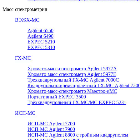
Масс-спектрометрия
ВЭЖХ-МС
Agilent 6550
Agilent 6490
EXPEC 5210
EXPEC 5310
ГХ-МС
Хромато-масс-спектрометр Agilent 5977А
Хромато-масс-спектрометр Agilent 5977E
Трехквадрупольный ГХ-МС Agilent 7000C
Квадрупольно-времяпролетный ГХ-МС Agilent 720
Хромато-масс-спектрометр Маэстро-αМС
Портативный EXPEC 3500
Трёхквадрупольный ГХ-МС/МС EXPEC 5231
ИСП-МС
ИСП-МС Agilent 7700
ИСП-МС Agilent 7900
ИСП-МС Agilent 8800 с тройным квадруполем