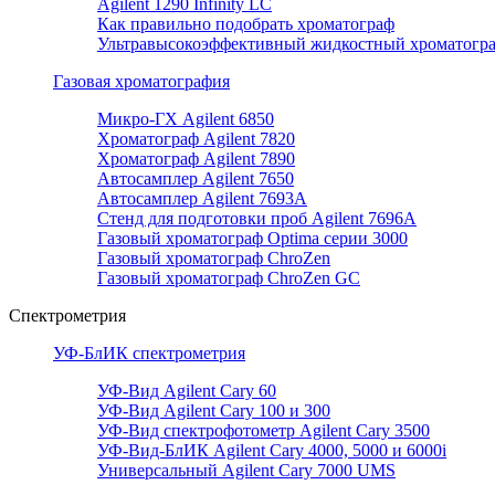
Agilent 1290 Infinity LC
Как правильно подобрать хроматограф
Ультравысокоэффективный жидкостный хроматогр
Газовая хроматография
Микро-ГХ Agilent 6850
Хроматограф Agilent 7820
Хроматограф Agilent 7890
Автосамплер Agilent 7650
Автосамплер Agilent 7693A
Стенд для подготовки проб Agilent 7696А
Газовый хроматограф Optima серии 3000
Газовый хроматограф ChroZen
Газовый хроматограф ChroZen GC
Спектрометрия
УФ-БлИК спектрометрия
УФ-Вид Agilent Cary 60
УФ-Вид Agilent Cary 100 и 300
УФ-Вид спектрофотометр Agilent Cary 3500
УФ-Вид-БлИК Agilent Cary 4000, 5000 и 6000i
Универсальный Agilent Cary 7000 UMS