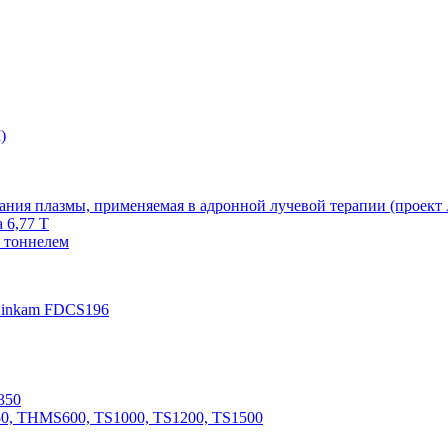
)
жания плазмы, применяемая в адронной лучевой терапии (проект
 6,77 T
 тоннелем
Linkam FDCS196
350
0, THMS600, TS1000, TS1200, TS1500