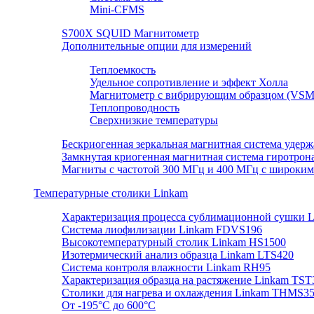
Mini-CFMS
S700X SQUID Магнитометр
Дополнительные опции для измерений
Теплоемкость
Удельное сопротивление и эффект Холла
Магнитометр с вибрирующим образцом (VSM
Теплопроводность
Сверхнизкие температуры
Бескриогенная зеркальная магнитная система удер
Замкнутая криогенная магнитная система гиротрона
Магниты с частотой 300 МГц и 400 МГц с широким
Температурные столики Linkam
Характеризация процесса сублимационной сушки 
Система лиофилизации Linkam FDVS196
Высокотемпературный столик Linkam HS1500
Изотермический анализ образца Linkam LTS420
Система контроля влажности Linkam RH95
Характеризация образца на растяжение Linkam TST
Столики для нагрева и охлаждения Linkam THMS35
От -195°C до 600°C