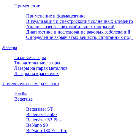
Применение
Применение в фармацевтике
Визуализация и спектроскопия солнечных элемент
Анализ качества автомобильных покрытий
Диагностика и исследование раковых заболеваний
Определение взрывчатых веществ, спрятанных под
Лазеры
Газовые лазеры
Твердотельные лазеры
Лазеры на парах металлов
Лазеры на красителях
Измерители размера частиц
Horiba
Bettersize
Bettersizer ST
Bettersizer 2600
Bettersizer S3 Plus
BeNano 90
BeNano 180 Zeta Pro