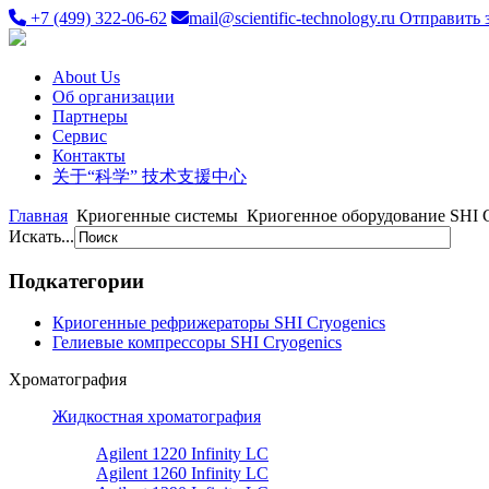
+7 (499) 322-06-62
mail@scientific-technology.ru
Отправить 
About Us
Об организации
Партнеры
Сервис
Контакты
关于“科学” 技术支援中心
Главная
Криогенные системы
Криогенное оборудование SHI C
Искать...
Подкатегории
Криогенные рефрижераторы SHI Cryogenics
Гелиевые компрессоры SHI Cryogenics
Хроматография
Жидкостная хроматография
Agilent 1220 Infinity LC
Agilent 1260 Infinity LC