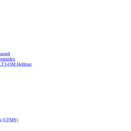
раций
mniplex
LT3-OM Helitran
ы (CFMS)