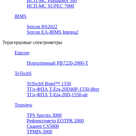
ИСП-МС PlasmaMS 300
ИСП-МС SUPEC 7000
IRMS
Sercon HS2022
Sercon EA-IRMS Integra2
Терагерцовые спектрометры
Emcore
Портативный PB7220-2000-T
TeTechS
TeTechS Rigel™ 1550
ТГц-ФПА T-Era-20D40P-1550-fiber
ТГц-ФПА T-Era-20D-1550-air
Teraview
TPS Spectra 3000
Рефлектометр EOTPR 2000
Сканер CS5000
TPMIS-3000