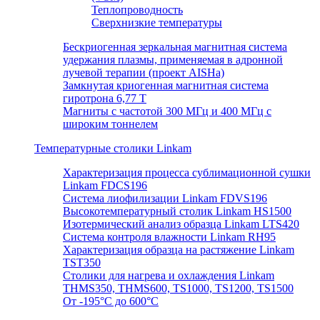
Теплопроводность
Сверхнизкие температуры
Бескриогенная зеркальная магнитная система
удержания плазмы, применяемая в адронной
лучевой терапии (проект AISHa)
Замкнутая криогенная магнитная система
гиротрона 6,77 T
Магниты с частотой 300 МГц и 400 МГц с
широким тоннелем
Температурные столики Linkam
Характеризация процесса сублимационной сушки
Linkam FDCS196
Система лиофилизации Linkam FDVS196
Высокотемпературный столик Linkam HS1500
Изотермический анализ образца Linkam LTS420
Система контроля влажности Linkam RH95
Характеризация образца на растяжение Linkam
TST350
Столики для нагрева и охлаждения Linkam
THMS350, THMS600, TS1000, TS1200, TS1500
От -195°C до 600°C