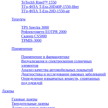
TeTechS Rigel™ 1550
ТГц-ФПА T-Era-20D40P-1550-fiber
ТГц-ФПА T-Era-20D-1550-air
Teraview
TPS Spectra 3000
Рефлектометр EOTPR 2000
Сканер CS5000
TPMIS-3000
Применение
Применение в фармацевтике
Визуализация и спектроскопия солнечных
элементов
Анализ качества автомобильных покрытий
Диагностика и исследование раковых заболеваний
Определение взрывчатых веществ, спрятанных
под одеждой
Лазеры
Газовые лазеры
Твердотельные лазеры
Лазеры на парах металлов