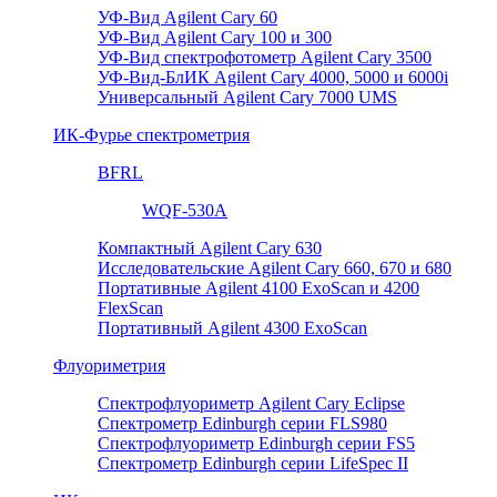
УФ-Вид Agilent Cary 60
УФ-Вид Agilent Cary 100 и 300
УФ-Вид спектрофотометр Agilent Cary 3500
УФ-Вид-БлИК Agilent Cary 4000, 5000 и 6000i
Универсальный Agilent Cary 7000 UMS
ИК-Фурье спектрометрия
BFRL
WQF-530A
Компактный Agilent Cary 630
Исследовательские Agilent Cary 660, 670 и 680
Портативные Agilent 4100 ExoScan и 4200
FlexScan
Портативный Agilent 4300 ExoScan
Флуориметрия
Спектрофлуориметр Agilent Cary Eclipse
Спектрометр Edinburgh серии FLS980
Спектрофлуориметр Edinburgh серии FS5
Спектрометр Edinburgh серии LifeSpec II