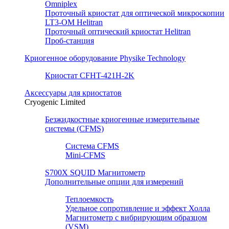
Omniplex
Проточный криостат для оптической микроскопии
LT3-OM Helitran
Проточный оптический криостат Helitran
Проб-станция
Криогенное оборудование Physike Technology
Криостат CFHT-421H-2K
Аксессуары для криостатов
Cryogenic Limited
Безжидкостные криогенные измерительные
системы (CFMS)
Система CFMS
Mini-CFMS
S700X SQUID Магнитометр
Дополнительные опции для измерений
Теплоемкость
Удельное сопротивление и эффект Холла
Магнитометр с вибрирующим образцом
(VSM)