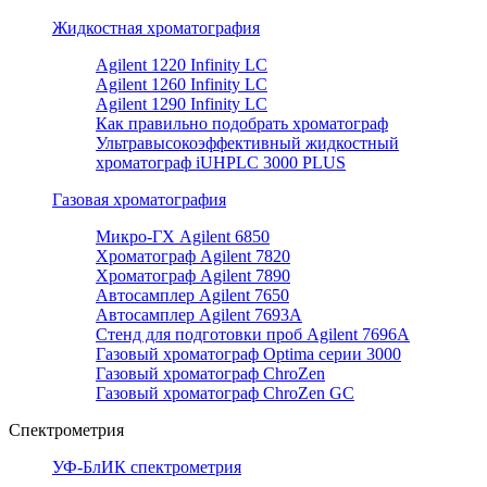
Жидкостная хроматография
Agilent 1220 Infinity LC
Agilent 1260 Infinity LC
Agilent 1290 Infinity LC
Как правильно подобрать хроматограф
Ультравысокоэффективный жидкостный
хроматограф iUHPLC 3000 PLUS
Газовая хроматография
Микро-ГХ Agilent 6850
Хроматограф Agilent 7820
Хроматограф Agilent 7890
Автосамплер Agilent 7650
Автосамплер Agilent 7693A
Стенд для подготовки проб Agilent 7696А
Газовый хроматограф Optima серии 3000
Газовый хроматограф ChroZen
Газовый хроматограф ChroZen GC
Спектрометрия
УФ-БлИК спектрометрия