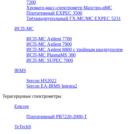
7200
Хромато-масс-спектрометр Маэстро-αМС
Портативный EXPEC 3500
Трёхквадрупольный ГХ-МС/МС EXPEC 5231
ИСП-МС
ИСП-МС Agilent 7700
ИСП-МС Agilent 7900
ИСП-МС Agilent 8800 с тройным квадруполем
ИСП-МС PlasmaMS 300
ИСП-МС SUPEC 7000
IRMS
Sercon HS2022
Sercon EA-IRMS Integra2
Терагерцовые спектрометры
Emcore
Портативный PB7220-2000-T
TeTechS