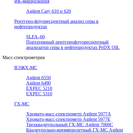
ИК-микроскопия
Agilent Cary 610 и 620
Рентгено-флуоресцентный анализ серы в
нефтепродуктах
SLFA–60
Портативный рентгенофлуоресцентный
анализатор серы в нефтепродуктах PeDX OIL
Масс-спектрометрия
ВЭЖХ-МС
Agilent 6550
Agilent 6490
EXPEC 5210
EXPEC 5310
ГХ-МС
Хромато-масс-спектрометр Agilent 5977А
Хромато-масс-спектрометр Agilent 5977E
Трехквадрупольный ГХ-МС Agilent 7000C
Квадрупольно-времяпролетный ГХ-МС Agilent